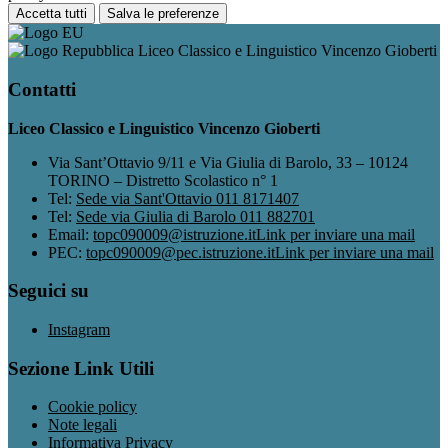
Accetta tutti
Salva le preferenze
Liceo Classico e Linguistico Vincenzo Gioberti
Contatti
Liceo Classico e Linguistico Vincenzo Gioberti
Via Sant’Ottavio 9/11 e Via Giulia di Barolo, 33 – 10124
TORINO – Distretto Scolastico n° 1
Tel:
Sede via Sant'Ottavio 011 8171407
Tel:
Sede via Giulia di Barolo 011 882701
Email:
topc090009@istruzione.it
Link per inviare una mail
PEC:
topc090009@pec.istruzione.it
Link per inviare una mail
Seguici su
Instagram
Sezione Link Utili
Cookie policy
Note legali
Informativa Privacy