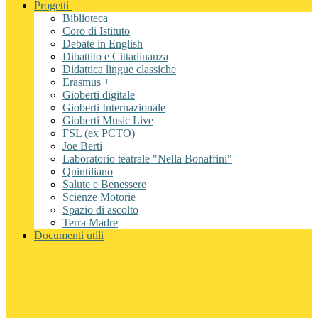
Progetti
Biblioteca
Coro di Istituto
Debate in English
Dibattito e Cittadinanza
Didattica lingue classiche
Erasmus +
Gioberti digitale
Gioberti Internazionale
Gioberti Music Live
FSL (ex PCTO)
Joe Berti
Laboratorio teatrale "Nella Bonaffini"
Quintiliano
Salute e Benessere
Scienze Motorie
Spazio di ascolto
Terra Madre
Documenti utili