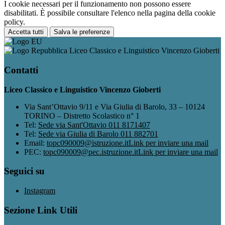
I cookie necessari per il funzionamento non possono essere
disabilitati. È possibile consultare l'elenco nella pagina della cookie
policy.
Accetta tutti
Salva le preferenze
Liceo Classico e Linguistico Vincenzo Gioberti
Contatti
Liceo Classico e Linguistico Vincenzo Gioberti
Via Sant’Ottavio 9/11 e Via Giulia di Barolo, 33 – 10124
TORINO – Distretto Scolastico n° 1
Tel:
Sede via Sant'Ottavio 011 8171407
Tel:
Sede via Giulia di Barolo 011 882701
Email:
topc090009@istruzione.it
Link per inviare una mail
PEC:
topc090009@pec.istruzione.it
Link per inviare una mail
Seguici su
Instagram
Sezione Link Utili