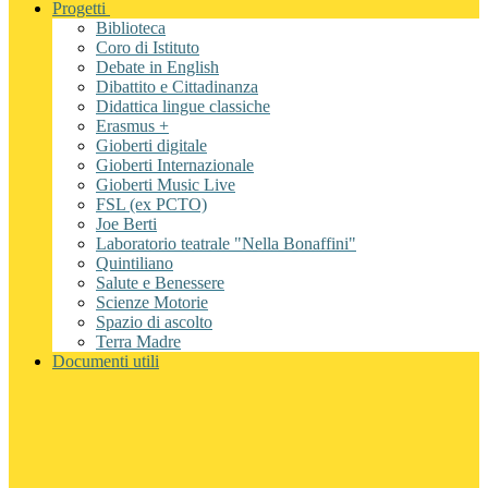
Progetti
Biblioteca
Coro di Istituto
Debate in English
Dibattito e Cittadinanza
Didattica lingue classiche
Erasmus +
Gioberti digitale
Gioberti Internazionale
Gioberti Music Live
FSL (ex PCTO)
Joe Berti
Laboratorio teatrale "Nella Bonaffini"
Quintiliano
Salute e Benessere
Scienze Motorie
Spazio di ascolto
Terra Madre
Documenti utili