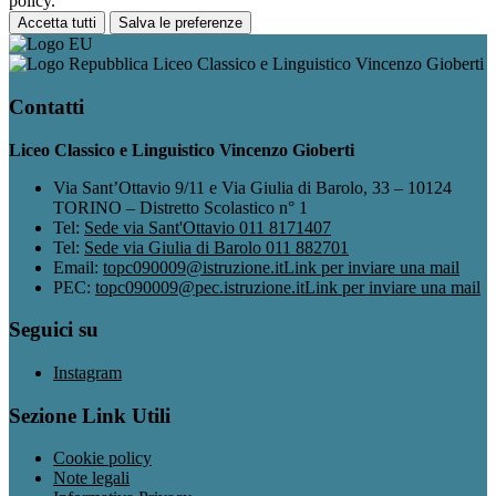
policy.
Accetta tutti
Salva le preferenze
Liceo Classico e Linguistico Vincenzo Gioberti
Contatti
Liceo Classico e Linguistico Vincenzo Gioberti
Via Sant’Ottavio 9/11 e Via Giulia di Barolo, 33 – 10124
TORINO – Distretto Scolastico n° 1
Tel:
Sede via Sant'Ottavio 011 8171407
Tel:
Sede via Giulia di Barolo 011 882701
Email:
topc090009@istruzione.it
Link per inviare una mail
PEC:
topc090009@pec.istruzione.it
Link per inviare una mail
Seguici su
Instagram
Sezione Link Utili
Cookie policy
Note legali