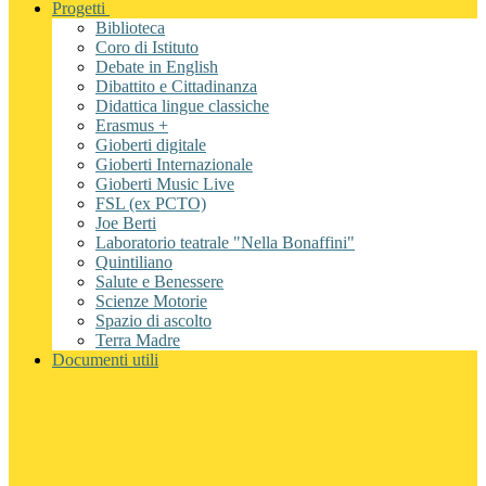
Progetti
Biblioteca
Coro di Istituto
Debate in English
Dibattito e Cittadinanza
Didattica lingue classiche
Erasmus +
Gioberti digitale
Gioberti Internazionale
Gioberti Music Live
FSL (ex PCTO)
Joe Berti
Laboratorio teatrale "Nella Bonaffini"
Quintiliano
Salute e Benessere
Scienze Motorie
Spazio di ascolto
Terra Madre
Documenti utili