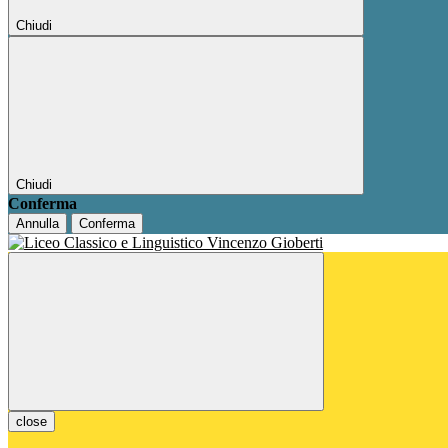
Chiudi
Chiudi
Conferma
Annulla
Conferma
close