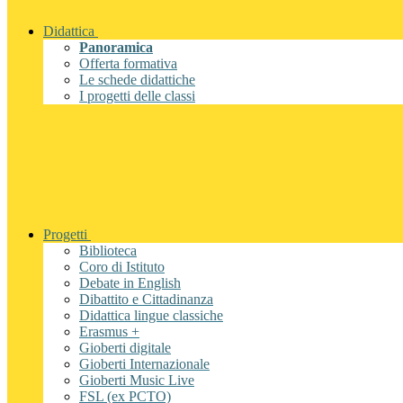
Didattica
Panoramica
Offerta formativa
Le schede didattiche
I progetti delle classi
Progetti
Biblioteca
Coro di Istituto
Debate in English
Dibattito e Cittadinanza
Didattica lingue classiche
Erasmus +
Gioberti digitale
Gioberti Internazionale
Gioberti Music Live
FSL (ex PCTO)