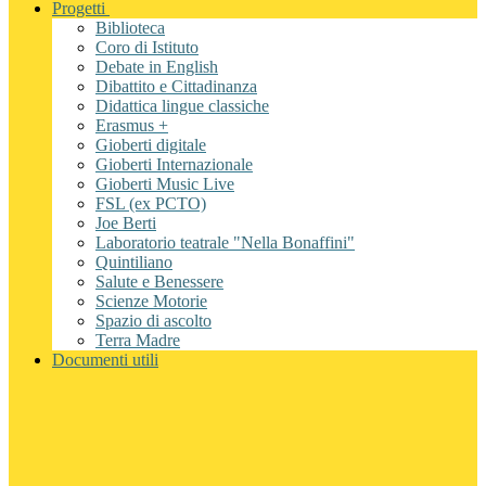
Progetti
Biblioteca
Coro di Istituto
Debate in English
Dibattito e Cittadinanza
Didattica lingue classiche
Erasmus +
Gioberti digitale
Gioberti Internazionale
Gioberti Music Live
FSL (ex PCTO)
Joe Berti
Laboratorio teatrale "Nella Bonaffini"
Quintiliano
Salute e Benessere
Scienze Motorie
Spazio di ascolto
Terra Madre
Documenti utili