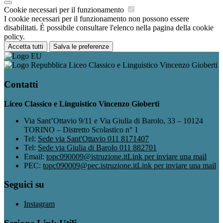
Cookie necessari per il funzionamento
I cookie necessari per il funzionamento non possono essere
disabilitati. È possibile consultare l'elenco nella pagina della cookie
policy.
Accetta tutti
Salva le preferenze
Liceo Classico e Linguistico Vincenzo Gioberti
Contatti
Liceo Classico e Linguistico Vincenzo Gioberti
Via Sant’Ottavio 9/11 e Via Giulia di Barolo, 33 – 10124
TORINO – Distretto Scolastico n° 1
Tel:
Sede via Sant'Ottavio 011 8171407
Tel:
Sede via Giulia di Barolo 011 882701
Email:
topc090009@istruzione.it
Link per inviare una mail
PEC:
topc090009@pec.istruzione.it
Link per inviare una mail
Seguici su
Instagram