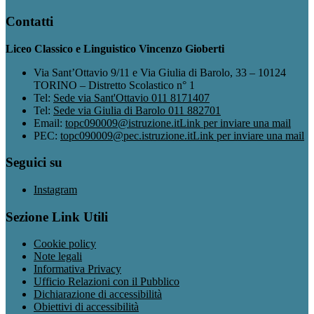
Contatti
Liceo Classico e Linguistico Vincenzo Gioberti
Via Sant’Ottavio 9/11 e Via Giulia di Barolo, 33 – 10124
TORINO – Distretto Scolastico n° 1
Tel:
Sede via Sant'Ottavio 011 8171407
Tel:
Sede via Giulia di Barolo 011 882701
Email:
topc090009@istruzione.it
Link per inviare una mail
PEC:
topc090009@pec.istruzione.it
Link per inviare una mail
Seguici su
Instagram
Sezione Link Utili
Cookie policy
Note legali
Informativa Privacy
Ufficio Relazioni con il Pubblico
Dichiarazione di accessibilità
Obiettivi di accessibilità