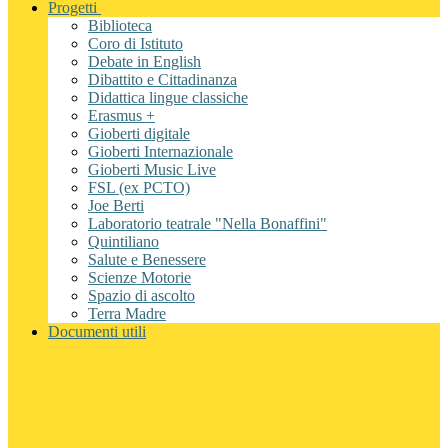
Progetti
Biblioteca
Coro di Istituto
Debate in English
Dibattito e Cittadinanza
Didattica lingue classiche
Erasmus +
Gioberti digitale
Gioberti Internazionale
Gioberti Music Live
FSL (ex PCTO)
Joe Berti
Laboratorio teatrale "Nella Bonaffini"
Quintiliano
Salute e Benessere
Scienze Motorie
Spazio di ascolto
Terra Madre
Documenti utili