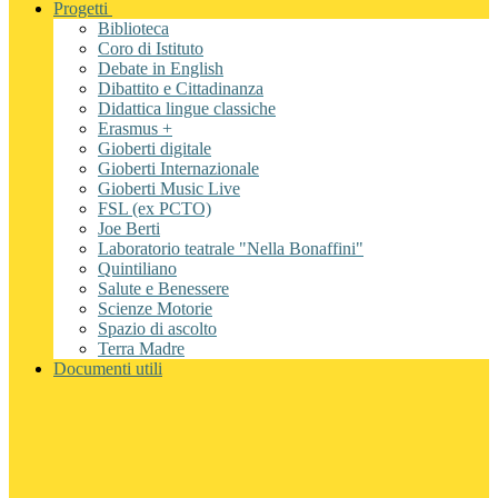
Progetti
Biblioteca
Coro di Istituto
Debate in English
Dibattito e Cittadinanza
Didattica lingue classiche
Erasmus +
Gioberti digitale
Gioberti Internazionale
Gioberti Music Live
FSL (ex PCTO)
Joe Berti
Laboratorio teatrale "Nella Bonaffini"
Quintiliano
Salute e Benessere
Scienze Motorie
Spazio di ascolto
Terra Madre
Documenti utili