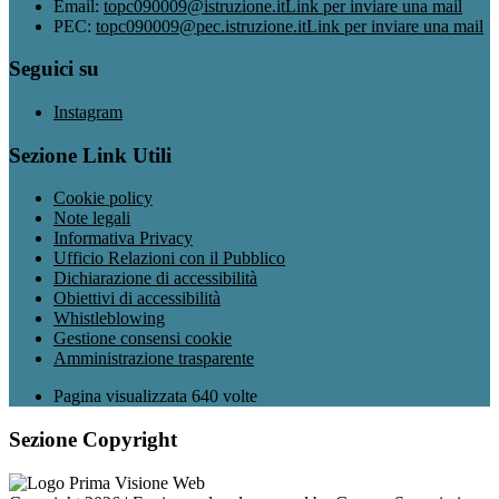
Email:
topc090009@istruzione.it
Link per inviare una mail
PEC:
topc090009@pec.istruzione.it
Link per inviare una mail
Seguici su
Instagram
Sezione Link Utili
Cookie policy
Note legali
Informativa Privacy
Ufficio Relazioni con il Pubblico
Dichiarazione di accessibilità
Obiettivi di accessibilità
Whistleblowing
Gestione consensi cookie
Amministrazione trasparente
Pagina visualizzata
640
volte
Sezione Copyright