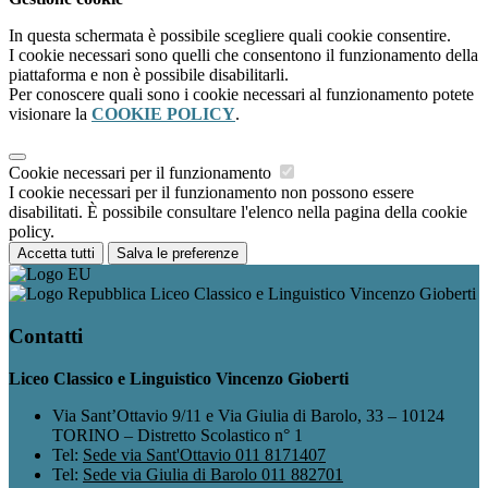
In questa schermata è possibile scegliere quali cookie consentire.
I cookie necessari sono quelli che consentono il funzionamento della
piattaforma e non è possibile disabilitarli.
Per conoscere quali sono i cookie necessari al funzionamento potete
visionare la
COOKIE POLICY
.
Cookie necessari per il funzionamento
I cookie necessari per il funzionamento non possono essere
disabilitati. È possibile consultare l'elenco nella pagina della cookie
policy.
Accetta tutti
Salva le preferenze
Liceo Classico e Linguistico Vincenzo Gioberti
Contatti
Liceo Classico e Linguistico Vincenzo Gioberti
Via Sant’Ottavio 9/11 e Via Giulia di Barolo, 33 – 10124
TORINO – Distretto Scolastico n° 1
Tel:
Sede via Sant'Ottavio 011 8171407
Tel:
Sede via Giulia di Barolo 011 882701