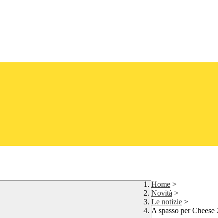
Home
>
Novità
>
Le notizie
>
A spasso per Cheese