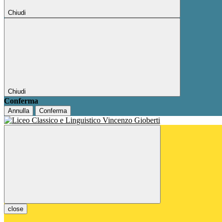
Chiudi
Chiudi
Conferma
Annulla
Conferma
close