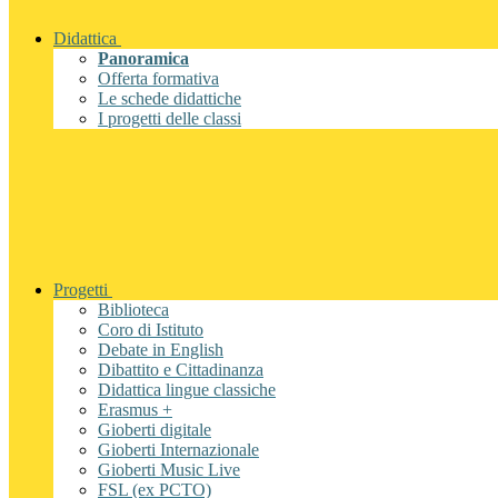
Didattica
Panoramica
Offerta formativa
Le schede didattiche
I progetti delle classi
Progetti
Biblioteca
Coro di Istituto
Debate in English
Dibattito e Cittadinanza
Didattica lingue classiche
Erasmus +
Gioberti digitale
Gioberti Internazionale
Gioberti Music Live
FSL (ex PCTO)