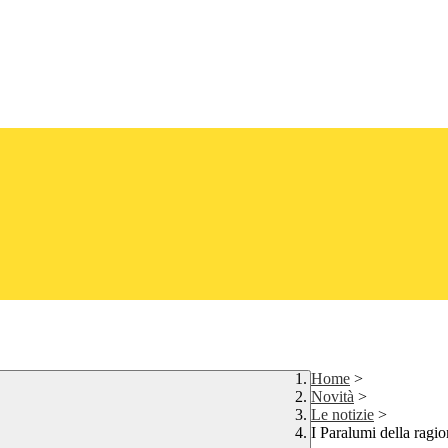
Home
>
Novità
>
Le notizie
>
I Paralumi della ragi