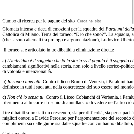
Campo di ricerca per le pagine del sito
Giornata intensa e ricca di emozioni per la squadra dei
Paralumi dell
Cattolica di Milano. Tema del torneo: “E io che sono?”. La squadra, a
(che si sono alternati tra prologo e argomentazione), Ludovico Uberto (
Il torneo si è articolato in tre dibattiti a eliminazione diretta:
a)
L’individuo è il soggetto che fa la storia vs il popolo è il soggetto ch
cambiamenti significativi nella storia, non solo a livello storico-poli
di volontà e intenzionalità.
b)
Io sono i miei atti
. Contro il liceo Bruno di Venezia, i
Paralumi
hann
definisce in tutti i suoi atti, nella concretezza del suo essere nel mondo
c)
Non c’è io senza tu
. Contro il Liceo Cobianchi di Verbania, i
Paral
riferimento al tu corre il rischio di annullarsi o di vedere nell’altro ci
I tre dibattiti sono stati un crescendo, sia per difficoltà, sia per cap
migliori oratori a Davide Perosino per l’argomentazione del secondo dib
complimenti sia dalle giurie sia dalle squadre con cui hanno dibattuto
Caricamento...