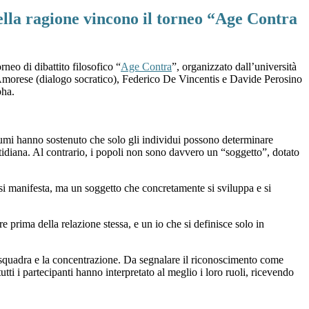
lla ragione vincono il torneo “Age Contra
neo di dibattito filosofico “
Age Contra
”, organizzato dall’università
 Amorese (dialogo socratico), Federico De Vincentis e Davide Perosino
pha.
lumi
hanno sostenuto che solo gli individui possono determinare
otidiana. Al contrario, i popoli non sono davvero un “soggetto”, dotato
 si manifesta, ma un soggetto che concretamente si sviluppa e si
re prima della relazione stessa, e un io che si definisce solo in
o di squadra e la concentrazione. Da segnalare il riconoscimento come
ti i partecipanti hanno interpretato al meglio i loro ruoli, ricevendo