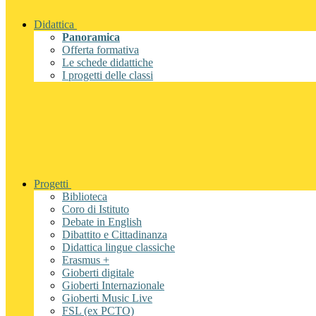
Didattica
Panoramica
Offerta formativa
Le schede didattiche
I progetti delle classi
Progetti
Biblioteca
Coro di Istituto
Debate in English
Dibattito e Cittadinanza
Didattica lingue classiche
Erasmus +
Gioberti digitale
Gioberti Internazionale
Gioberti Music Live
FSL (ex PCTO)