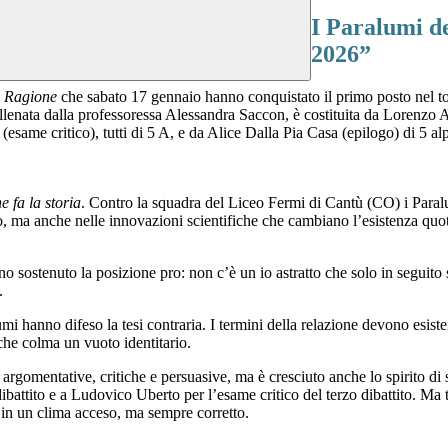
I Paralumi de
2026”
a Ragione
che sabato 17 gennaio hanno conquistato il primo posto nel tor
llenata dalla professoressa Alessandra Saccon, è costituita da Lorenzo
esame critico), tutti di 5 A, e da Alice Dalla Pia Casa (epilogo) di 5 al
e fa la storia
. Contro la squadra del Liceo Fermi di Cantù (CO) i
Para
tico, ma anche nelle innovazioni scientifiche che cambiano l’esistenza qu
o sostenuto la posizione pro: non c’è un io astratto che solo in seguito
.
umi
hanno difeso la tesi contraria. I termini della relazione devono esiste
ò che colma un vuoto identitario.
acità argomentative, critiche e persuasive, ma è cresciuto anche lo spirit
attito e a Ludovico Uberto per l’esame critico del terzo dibattito. Ma tut
, in un clima acceso, ma sempre corretto.