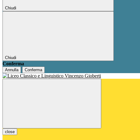
Chiudi
Chiudi
Conferma
Annulla
Conferma
close