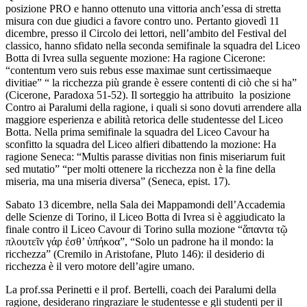
posizione PRO e hanno ottenuto una vittoria anch’essa di stretta
misura con due giudici a favore contro uno. Pertanto giovedì 11
dicembre, presso il Circolo dei lettori, nell’ambito del Festival del
classico, hanno sfidato nella seconda semifinale la squadra del Liceo
Botta di Ivrea sulla seguente mozione: Ha ragione Cicerone:
“contentum vero suis rebus esse maximae sunt certissimaeque
divitiae” “ la ricchezza più grande è essere contenti di ciò che si ha”
(Cicerone, Paradoxa 51-52). Il sorteggio ha attribuito la posizione
Contro ai Paralumi della ragione, i quali si sono dovuti arrendere alla
maggiore esperienza e abilità retorica delle studentesse del Liceo
Botta. Nella prima semifinale la squadra del Liceo Cavour ha
sconfitto la squadra del Liceo alfieri dibattendo la mozione: Ha
ragione Seneca: “Multis parasse divitias non finis miseriarum fuit
sed mutatio” “per molti ottenere la ricchezza non è la fine della
miseria, ma una miseria diversa” (Seneca, epist. 17).
Sabato 13 dicembre, nella Sala dei Mappamondi dell’Accademia
delle Scienze di Torino, il Liceo Botta di Ivrea si è aggiudicato la
finale contro il Liceo Cavour di Torino sulla mozione “ἅπαντα τῷ
πλουτεῖν γάρ ἐσθ’ ὑπήκοα”, “Solo un padrone ha il mondo: la
ricchezza” (Cremilo in Aristofane, Pluto 146): il desiderio di
ricchezza è il vero motore dell’agire umano.
La prof.ssa Perinetti e il prof. Bertelli, coach dei Paralumi della
ragione, desiderano ringraziare le studentesse e gli studenti per il