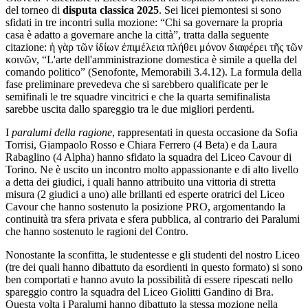
del torneo di
disputa classica 2025
. Sei licei piemontesi si sono
sfidati in tre incontri sulla mozione: “Chi sa governare la propria
casa è adatto a governare anche la città”, tratta dalla seguente
citazione: ἡ γὰρ τῶν ἰδίων ἐπιμέλεια πλήθει μόνον διαφέρει τῆς τῶν
κοινῶν, “L'arte dell'amministrazione domestica è simile a quella del
comando politico” (Senofonte, Memorabili 3.4.12). La formula della
fase preliminare prevedeva che si sarebbero qualificate per le
semifinali le tre squadre vincitrici e che la quarta semifinalista
sarebbe uscita dallo spareggio tra le due migliori perdenti.
I
paralumi della ragione
, rappresentati in questa occasione da Sofia
Torrisi, Giampaolo Rosso e Chiara Ferrero (4 Beta) e da Laura
Rabaglino (4 Alpha) hanno sfidato la squadra del Liceo Cavour di
Torino. Ne è uscito un incontro molto appassionante e di alto livello
a detta dei giudici, i quali hanno attribuito una vittoria di stretta
misura (2 giudici a uno) alle brillanti ed esperte oratrici del Liceo
Cavour che hanno sostenuto la posizione PRO, argomentando la
continuità tra sfera privata e sfera pubblica, al contrario dei Paralumi
che hanno sostenuto le ragioni del Contro.
Nonostante la sconfitta, le studentesse e gli studenti del nostro Liceo
(tre dei quali hanno dibattuto da esordienti in questo formato) si sono
ben comportati e hanno avuto la possibilità di essere ripescati nello
spareggio contro la squadra del Liceo Giolitti Gandino di Bra.
Questa volta i Paralumi hanno dibattuto la stessa mozione nella