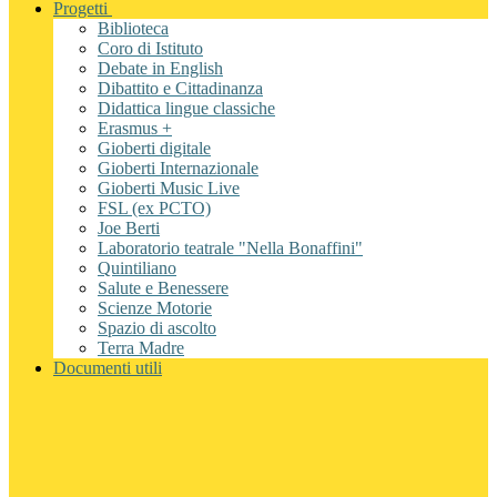
Progetti
Biblioteca
Coro di Istituto
Debate in English
Dibattito e Cittadinanza
Didattica lingue classiche
Erasmus +
Gioberti digitale
Gioberti Internazionale
Gioberti Music Live
FSL (ex PCTO)
Joe Berti
Laboratorio teatrale "Nella Bonaffini"
Quintiliano
Salute e Benessere
Scienze Motorie
Spazio di ascolto
Terra Madre
Documenti utili