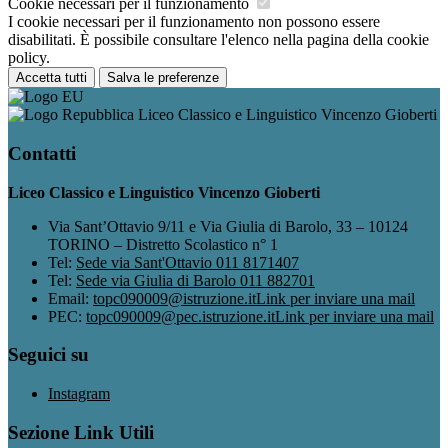
Cookie necessari per il funzionamento
I cookie necessari per il funzionamento non possono essere
disabilitati. È possibile consultare l'elenco nella pagina della cookie
policy.
Accetta tutti
Salva le preferenze
Liceo Classico e Linguistico Vincenzo Gioberti
Contatti
Liceo Classico e Linguistico Vincenzo Gioberti
Via Sant’Ottavio 9/11 e Via Giulia di Barolo, 33 – 10124
TORINO – Distretto Scolastico n° 1
Tel:
Sede via Sant'Ottavio 011 8171407
Tel:
Sede via Giulia di Barolo 011 882701
Email:
topc090009@istruzione.it
Link per inviare una mail
PEC:
topc090009@pec.istruzione.it
Link per inviare una mail
Seguici su
Instagram
Sezione Link Utili