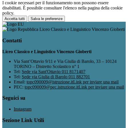
I cookie necessari per il funzionamento non possono essere
disabilitati. È possibile consultare l'elenco nella pagina della cookie
policy.
Accetta tutti
Salva le preferenze
Liceo Classico e Linguistico Vincenzo Gioberti
Contatti
Liceo Classico e Linguistico Vincenzo Gioberti
Via Sant’Ottavio 9/11 e Via Giulia di Barolo, 33 – 10124
TORINO – Distretto Scolastico n° 1
Tel:
Sede via Sant'Ottavio 011 8171407
Tel:
Sede via Giulia di Barolo 011 882701
Email:
topc090009@istruzione.it
Link per inviare una mail
PEC:
topc090009@pec.istruzione.it
Link per inviare una mail
Seguici su
Instagram
Sezione Link Utili