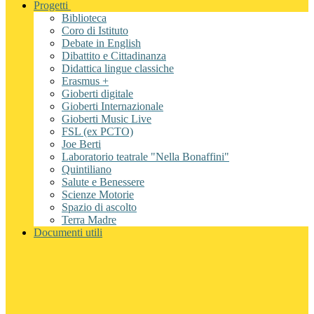
Progetti
Biblioteca
Coro di Istituto
Debate in English
Dibattito e Cittadinanza
Didattica lingue classiche
Erasmus +
Gioberti digitale
Gioberti Internazionale
Gioberti Music Live
FSL (ex PCTO)
Joe Berti
Laboratorio teatrale "Nella Bonaffini"
Quintiliano
Salute e Benessere
Scienze Motorie
Spazio di ascolto
Terra Madre
Documenti utili