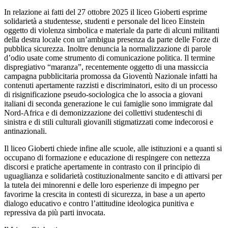
In relazione ai fatti del 27 ottobre 2025 il liceo Gioberti esprime
solidarietà a studentesse, studenti e personale del liceo Einstein
oggetto di violenza simbolica e materiale da parte di alcuni militanti
della destra locale con un’ambigua presenza da parte delle Forze di
pubblica sicurezza. Inoltre denuncia la normalizzazione di parole
d’odio usate come strumento di comunicazione politica. Il termine
dispregiativo “maranza”, recentemente oggetto di una massiccia
campagna pubblicitaria promossa da Gioventù Nazionale infatti ha
contenuti apertamente razzisti e discriminatori, esito di un processo
di risignificazione pseudo-sociologica che lo associa a giovani
italiani di seconda generazione le cui famiglie sono immigrate dal
Nord-Africa e di demonizzazione dei collettivi studenteschi di
sinistra e di stili culturali giovanili stigmatizzati come indecorosi e
antinazionali.
Il liceo Gioberti chiede infine alle scuole, alle istituzioni e a quanti si
occupano di formazione e educazione di respingere con nettezza
discorsi e pratiche apertamente in contrasto con il principio di
uguaglianza e solidarietà costituzionalmente sancito e di attivarsi per
la tutela dei minorenni e delle loro esperienze di impegno per
favorirne la crescita in contesti di sicurezza, in base a un aperto
dialogo educativo e contro l’attitudine ideologica punitiva e
repressiva da più parti invocata.