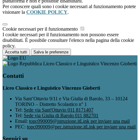
piattaforma e non è possibile disabilitarli.
Per conoscere quali sono i cookie necessari al funzionamento potete
visionare la
COOKIE POLICY
.
Cookie necessari per il funzionamento
I cookie necessari per il funzionamento non possono essere
disabilitati. È possibile consultare l'elenco nella pagina della cookie
policy.
Accetta tutti
Salva le preferenze
Liceo Classico e Linguistico Vincenzo Gioberti
Contatti
Liceo Classico e Linguistico Vincenzo Gioberti
Via Sant’Ottavio 9/11 e Via Giulia di Barolo, 33 – 10124
TORINO – Distretto Scolastico n° 1
Tel:
Sede via Sant'Ottavio 011 8171407
Tel:
Sede via Giulia di Barolo 011 882701
Email:
topc090009@istruzione.it
Link per inviare una mail
PEC:
topc090009@pec.istruzione.it
Link per inviare una mail
Seguici su