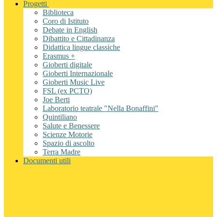
Progetti
Biblioteca
Coro di Istituto
Debate in English
Dibattito e Cittadinanza
Didattica lingue classiche
Erasmus +
Gioberti digitale
Gioberti Internazionale
Gioberti Music Live
FSL (ex PCTO)
Joe Berti
Laboratorio teatrale "Nella Bonaffini"
Quintiliano
Salute e Benessere
Scienze Motorie
Spazio di ascolto
Terra Madre
Documenti utili