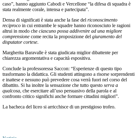
caso”, hanno aggiunto Cabodi e Vercellone “la difesa di squadra è
stata realmente corale, intensa e partecipata”.
Densa di significati è stata anche la fase del
riconoscimento
reciproco
in cui entrambe le squadre hanno riconosciuto le ragioni
altrui in modo che
ciascuno possa addivenire ad una migliore
comprensione
come recita la proposizione del
giuramento del
disputator cortese
.
Margherita Baravalle è stata giudicata miglior dibattente per
chiarezza argomentativa e capacità espositiva.
Conclude la professoressa Saccon: “Esperienze di questo tipo
trasformano la didattica. Gli studenti attingono a risorse sorprendenti
e inattese e nessuno può prevedere cosa verrà fuori nel corso del
dibattito. Si ha inoltre la sensazione che tutto questo
serva a
qualcosa
, che esercitare all’uso persuasivo della parola e al
confronto critico significhi anche formare cittadini migliori”.
La bacheca del liceo si arricchisce di un prestigioso trofeo.