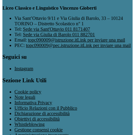
Liceo Classico e Linguistico Vincenzo Gioberti
Via Sant’Ottavio 9/11 e Via Giulia di Barolo, 33 – 10124
TORINO – Distretto Scolastico n° 1
Tel:
Sede via Sant'Ottavio 011 8171407
Tel:
Sede via Giulia di Barolo 011 882701
Email:
topc090009@istruzione.it
Link per inviare una mail
PEC:
topc090009@pec.istruzione.it
Link per inviare una mail
Seguici su
Instagram
Sezione Link Utili
Cookie policy
Note legali
Informativa Privacy
Ufficio Relazioni con il Pubblico
Dichiarazione di accessibilità
Obiettivi di accessibilità
Whistleblowing
Gestione consensi cookie