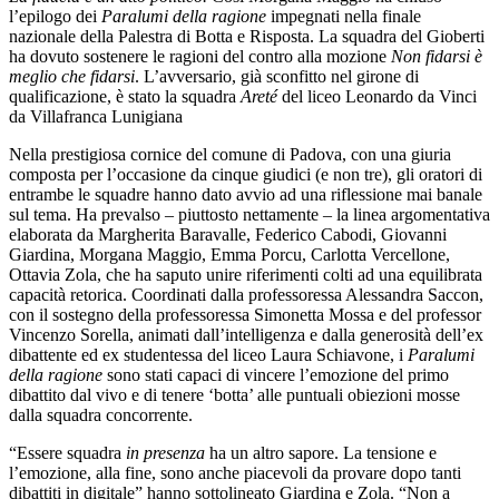
l’epilogo dei
Paralumi della ragione
impegnati nella finale
nazionale della Palestra di Botta e Risposta. La squadra del Gioberti
ha dovuto sostenere le ragioni del contro alla mozione
Non fidarsi è
meglio che fidarsi
. L’avversario, già sconfitto nel girone di
qualificazione, è stato la squadra
Areté
del liceo Leonardo da Vinci
da Villafranca Lunigiana
Nella prestigiosa cornice del comune di Padova, con una giuria
composta per l’occasione da cinque giudici (e non tre), gli oratori di
entrambe le squadre hanno dato avvio ad una riflessione mai banale
sul tema. Ha prevalso – piuttosto nettamente – la linea argomentativa
elaborata da Margherita Baravalle, Federico Cabodi, Giovanni
Giardina, Morgana Maggio, Emma Porcu, Carlotta Vercellone,
Ottavia Zola, che ha saputo unire riferimenti colti ad una equilibrata
capacità retorica. Coordinati dalla professoressa Alessandra Saccon,
con il sostegno della professoressa Simonetta Mossa e del professor
Vincenzo Sorella, animati dall’intelligenza e dalla generosità dell’ex
dibattente ed ex studentessa del liceo Laura Schiavone, i
Paralumi
della ragione
sono stati capaci di vincere l’emozione del primo
dibattito dal vivo e di tenere ‘botta’ alle puntuali obiezioni mosse
dalla squadra concorrente.
“Essere squadra
in presenza
ha un altro sapore. La tensione e
l’emozione, alla fine, sono anche piacevoli da provare dopo tanti
dibattiti in digitale” hanno sottolineato Giardina e Zola. “Non a