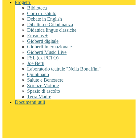
Progetti
Biblioteca
Coro di Istituto
Debate in English
Dibattito e Cittadinanza
Didattica lingue classiche
Erasmus +
Gioberti digitale
Gioberti Internazionale
Gioberti Music Live
FSL (ex PCTO)
Joe Berti
Laboratorio teatrale "Nella Bonaffini"
Quintiliano
Salute e Benessere
Scienze Motorie
Spazio di ascolto
Terra Madre
Documenti utili