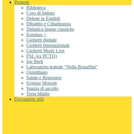
Progetti
Biblioteca
Coro di Istituto
Debate in English
Dibattito e Cittadinanza
Didattica lingue classiche
Erasmus +
Gioberti digitale
Gioberti Internazionale
Gioberti Music Live
FSL (ex PCTO)
Joe Berti
Laboratorio teatrale "Nella Bonaffini"
Quintiliano
Salute e Benessere
Scienze Motorie
Spazio di ascolto
Terra Madre
Documenti utili