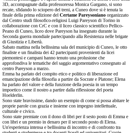
3D, accompagnate dalla professoressa Monica Gargano, si sono
recate, sfidando lo sciopero del treni, a Cuneo dove si è tenuta la
finale della prima edizione del
Certame Pareysoniano
organizzato
dal Centro studi filosofico-religiosi Luigi Pareyson di Torino in
collaborazione con CrC e con il liceo classico scientifico Pellico-
Peano di Cuneo, liceo dove Pareyson ha insegnato durante la
Seconda guerra mondiale partecipando alla Resistenza nelle brigate
di Giustizia e Libertà.
Sabato mattina nella bellissima sala del municipio di Cuneo, le otto
finaliste e un finalista dei 42 partecipanti provenienti da licei
piemontesi e campani hanno tenuto una prolusione che
approfondiva le tematiche del saggio argomentativo consegnato al
centro Pareyson a marzo.
Emma ha parlato del compito etico e politico di liberazione ed
emancipazione della filosofia a partire da Socrate e Platone; Elena
ha parlato del valore e della funzione della poesia in un tempo
impoetico come il nostro a partire dalla riflessione del poeta
Hoelderlin.
Sono state bravissime, dando un esempio di come si possa abitare le
proprie parole con grazia e insieme con impegno intellettuale,
culturale e civico.
Sono state premiate con il dono di libri per il sesto posto di Emma e
con libri e un premio in denaro per il secondo posto di Elena.
Un'esperienza intensa e bellissima di incontro e di confronto tra
studenti e studentesse e tra docenti liceali ed universitari. Grazie