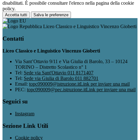
disabilitati. È possibile consultare l'elenco nella pagina della cookie
policy.
Accetta tutti
Salva le preferenze
Liceo Classico e Linguistico Vincenzo Gioberti
Contatti
Liceo Classico e Linguistico Vincenzo Gioberti
Via Sant’Ottavio 9/11 e Via Giulia di Barolo, 33 – 10124
TORINO – Distretto Scolastico n° 1
Tel:
Sede via Sant'Ottavio 011 8171407
Tel:
Sede via Giulia di Barolo 011 882701
Email:
topc090009@istruzione.it
Link per inviare una mail
PEC:
topc090009@pec.istruzione.it
Link per inviare una mail
Seguici su
Instagram
Sezione Link Utili
Cookie policy