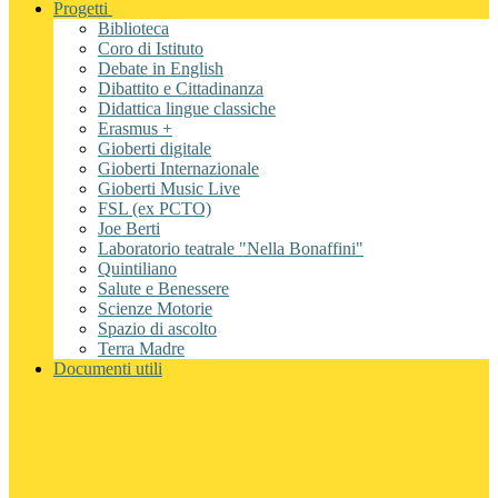
Progetti
Biblioteca
Coro di Istituto
Debate in English
Dibattito e Cittadinanza
Didattica lingue classiche
Erasmus +
Gioberti digitale
Gioberti Internazionale
Gioberti Music Live
FSL (ex PCTO)
Joe Berti
Laboratorio teatrale "Nella Bonaffini"
Quintiliano
Salute e Benessere
Scienze Motorie
Spazio di ascolto
Terra Madre
Documenti utili