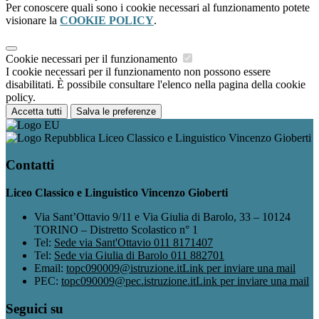
Per conoscere quali sono i cookie necessari al funzionamento potete
visionare la
COOKIE POLICY
.
Cookie necessari per il funzionamento
I cookie necessari per il funzionamento non possono essere
disabilitati. È possibile consultare l'elenco nella pagina della cookie
policy.
Accetta tutti
Salva le preferenze
Liceo Classico e Linguistico Vincenzo Gioberti
Contatti
Liceo Classico e Linguistico Vincenzo Gioberti
Via Sant’Ottavio 9/11 e Via Giulia di Barolo, 33 – 10124
TORINO – Distretto Scolastico n° 1
Tel:
Sede via Sant'Ottavio 011 8171407
Tel:
Sede via Giulia di Barolo 011 882701
Email:
topc090009@istruzione.it
Link per inviare una mail
PEC:
topc090009@pec.istruzione.it
Link per inviare una mail
Seguici su