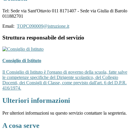
Tel: Sede via Sant'Ottavio 011 8171407 - Sede via Giulia di Barolo
011882701
Email:
TOPC090009@istruzione.it
Struttura responsabile del servizio
Consiglio di Istituto
Il Consiglio di Istituto è l'organo di governo della scuola, fatte salve
le competenze specifiche del Dirigente scolastico, del Collegio
Docenti, dei Consigli di Classe, come previsto dall'art. 6 del D.P.R.
416/1974.
Ulteriori informazioni
Per ulteriori informazioni su questo servizio contattare la segreteria.
A cosa serve