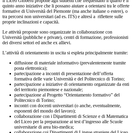
Il Liceo Gioberti propone agli studenti che frequentano il quarto e il
quinto anno iniziative che li possano aiutare a orientarsi tra le offerte
formative di Università del Piemonte (ma anche italiane o estere), o
tra percorsi non universitari (ad es. ITS) e altresì a riflettere sulle
proprie inclinazioni e capacità.
Le attività proposte sono organizzate in collaborazione con
Università (pubbliche e private), centri di formazione, professionisti
dei diversi settori ed anche ex allievi.
L’attività di orientamento in uscita si espleta principalmente tramite:
diffusione di materiale informativo (prevalentemente tramite
posta elettronica);
partecipazione a incontri di presentazione dell’offerta
formativa delle varie Università e del Politecnico di Torino;
partecipazione a iniziative di orientamento organizzate da enti
del territorio piemontese e nazionale;
partecipazione al Progetto “Orientamento formativo” del
Politecnico di Torino;
incontri con docenti universitari (o anche, eventualmente,
esponenti del mondo del lavoro);
collaborazione con i Dipartimenti di Scienze e di Matematica
del Liceo per la preparazione ai test d’ingresso alle Scuole
universitarie di area bio-medica;
collaborazione coi Dipartimenti di Lingue straniere del Liceo