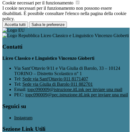
Cookie necessari per il funzionamento
I cookie necessari per il funzionamento non possono essere
disabilitati. È possibile consultare l'elenco nella pagina della cookie
policy.
Accetta tutti
Salva le preferenze
Liceo Classico e Linguistico Vincenzo Gioberti
Contatti
Liceo Classico e Linguistico Vincenzo Gioberti
Via Sant’Ottavio 9/11 e Via Giulia di Barolo, 33 – 10124
TORINO – Distretto Scolastico n° 1
Tel:
Sede via Sant'Ottavio 011 8171407
Tel:
Sede via Giulia di Barolo 011 882701
Email:
topc090009@istruzione.it
Link per inviare una mail
PEC:
topc090009@pec.istruzione.it
Link per inviare una mail
Seguici su
Instagram
Sezione Link Utili