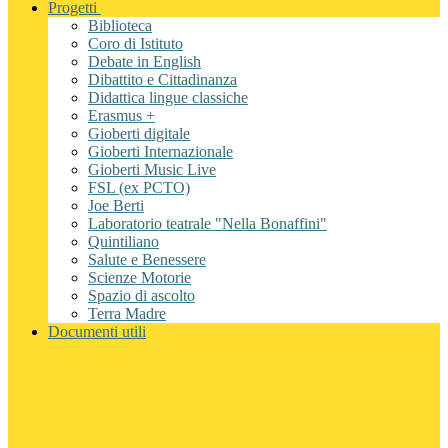
Progetti
Biblioteca
Coro di Istituto
Debate in English
Dibattito e Cittadinanza
Didattica lingue classiche
Erasmus +
Gioberti digitale
Gioberti Internazionale
Gioberti Music Live
FSL (ex PCTO)
Joe Berti
Laboratorio teatrale "Nella Bonaffini"
Quintiliano
Salute e Benessere
Scienze Motorie
Spazio di ascolto
Terra Madre
Documenti utili