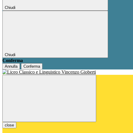
Chiudi
Chiudi
Conferma
Annulla
Conferma
close