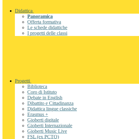
Didattica
Panoramica
Offerta formativa
Le schede didattiche
I progetti delle classi
Progetti
Biblioteca
Coro di Istituto
Debate in English
Dibattito e Cittadinanza
Didattica lingue classiche
Erasmus +
Gioberti digitale
Gioberti Internazionale
Gioberti Music Live
FSL (ex PCTO)