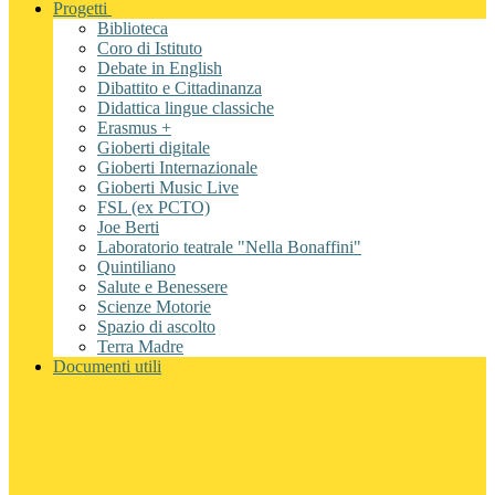
Progetti
Biblioteca
Coro di Istituto
Debate in English
Dibattito e Cittadinanza
Didattica lingue classiche
Erasmus +
Gioberti digitale
Gioberti Internazionale
Gioberti Music Live
FSL (ex PCTO)
Joe Berti
Laboratorio teatrale "Nella Bonaffini"
Quintiliano
Salute e Benessere
Scienze Motorie
Spazio di ascolto
Terra Madre
Documenti utili