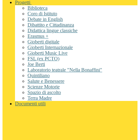
Progetti
Biblioteca
Coro di Istituto
Debate in English
Dibattito e Cittadinanza
Didattica lingue classiche
Erasmus +
Gioberti digitale
Gioberti Internazionale
Gioberti Music Live
FSL (ex PCTO)
Joe Berti
Laboratorio teatrale "Nella Bonaffini"
Quintiliano
Salute e Benessere
Scienze Motorie
Spazio di ascolto
Terra Madre
Documenti utili