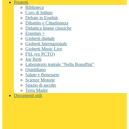
Progetti
Biblioteca
Coro di Istituto
Debate in English
Dibattito e Cittadinanza
Didattica lingue classiche
Erasmus +
Gioberti digitale
Gioberti Internazionale
Gioberti Music Live
FSL (ex PCTO)
Joe Berti
Laboratorio teatrale "Nella Bonaffini"
Quintiliano
Salute e Benessere
Scienze Motorie
Spazio di ascolto
Terra Madre
Documenti utili