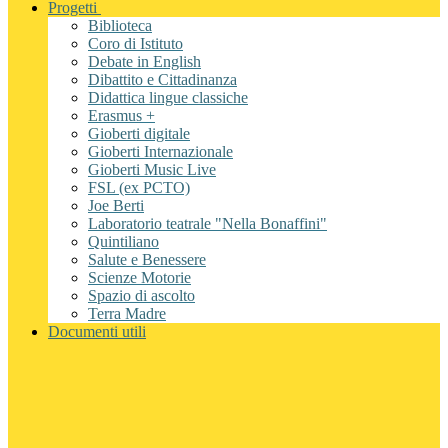
Progetti
Biblioteca
Coro di Istituto
Debate in English
Dibattito e Cittadinanza
Didattica lingue classiche
Erasmus +
Gioberti digitale
Gioberti Internazionale
Gioberti Music Live
FSL (ex PCTO)
Joe Berti
Laboratorio teatrale "Nella Bonaffini"
Quintiliano
Salute e Benessere
Scienze Motorie
Spazio di ascolto
Terra Madre
Documenti utili