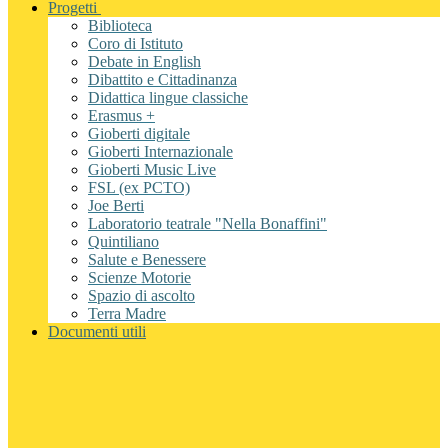
Progetti
Biblioteca
Coro di Istituto
Debate in English
Dibattito e Cittadinanza
Didattica lingue classiche
Erasmus +
Gioberti digitale
Gioberti Internazionale
Gioberti Music Live
FSL (ex PCTO)
Joe Berti
Laboratorio teatrale "Nella Bonaffini"
Quintiliano
Salute e Benessere
Scienze Motorie
Spazio di ascolto
Terra Madre
Documenti utili