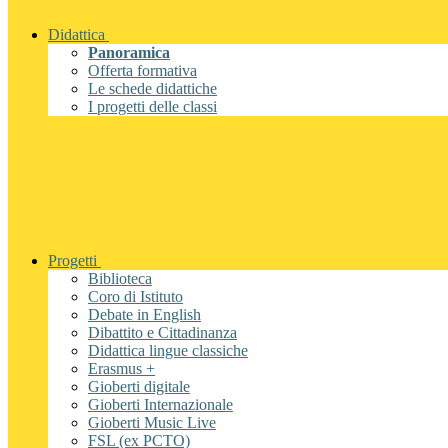
Didattica
Panoramica
Offerta formativa
Le schede didattiche
I progetti delle classi
Progetti
Biblioteca
Coro di Istituto
Debate in English
Dibattito e Cittadinanza
Didattica lingue classiche
Erasmus +
Gioberti digitale
Gioberti Internazionale
Gioberti Music Live
FSL (ex PCTO)