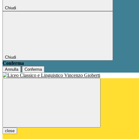
Chiudi
Chiudi
Conferma
Annulla
Conferma
close