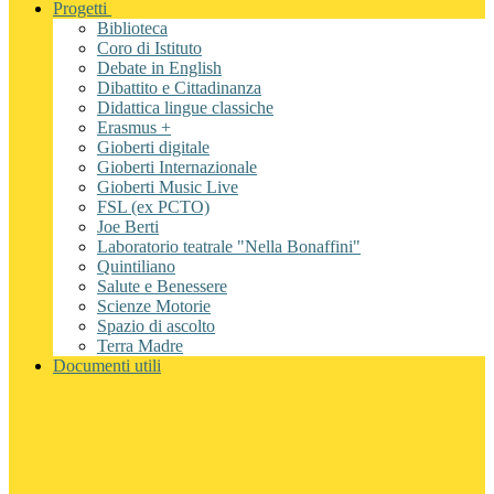
Progetti
Biblioteca
Coro di Istituto
Debate in English
Dibattito e Cittadinanza
Didattica lingue classiche
Erasmus +
Gioberti digitale
Gioberti Internazionale
Gioberti Music Live
FSL (ex PCTO)
Joe Berti
Laboratorio teatrale "Nella Bonaffini"
Quintiliano
Salute e Benessere
Scienze Motorie
Spazio di ascolto
Terra Madre
Documenti utili