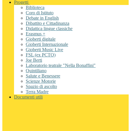
Progetti
Biblioteca
Coro di Istituto
Debate in English
Dibattito e Cittadinanza
Didattica lingue classiche
Erasmus +
Gioberti digitale
Gioberti Internazionale
Gioberti Music Live
FSL (ex PCTO)
Joe Berti
Laboratorio teatrale "Nella Bonaffini"
Quintiliano
Salute e Benessere
Scienze Motorie
Spazio di ascolto
Terra Madre
Documenti utili