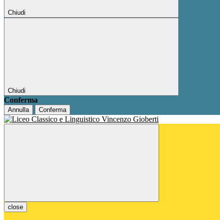
Chiudi
Chiudi
Conferma
Annulla
Conferma
close