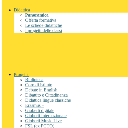
Didattica
Panoramica
Offerta formativa
Le schede didattiche
I progetti delle classi
Progetti
Biblioteca
Coro di Istituto
Debate in English
Dibattito e Cittadinanza
Didattica lingue classiche
Erasmus +
Gioberti digitale
Gioberti Internazionale
Gioberti Music Live
FSL (ex PCTO)