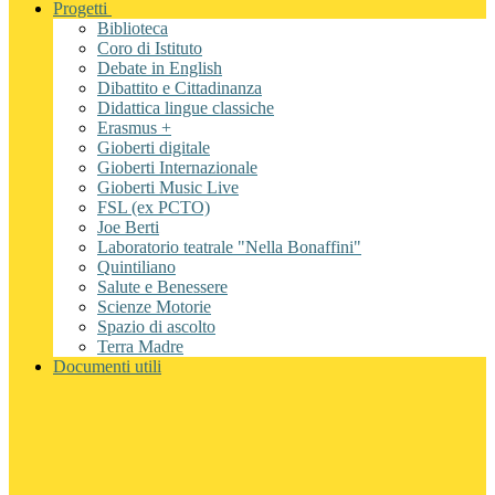
Progetti
Biblioteca
Coro di Istituto
Debate in English
Dibattito e Cittadinanza
Didattica lingue classiche
Erasmus +
Gioberti digitale
Gioberti Internazionale
Gioberti Music Live
FSL (ex PCTO)
Joe Berti
Laboratorio teatrale "Nella Bonaffini"
Quintiliano
Salute e Benessere
Scienze Motorie
Spazio di ascolto
Terra Madre
Documenti utili