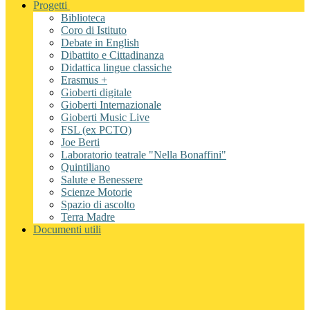
Progetti
Biblioteca
Coro di Istituto
Debate in English
Dibattito e Cittadinanza
Didattica lingue classiche
Erasmus +
Gioberti digitale
Gioberti Internazionale
Gioberti Music Live
FSL (ex PCTO)
Joe Berti
Laboratorio teatrale "Nella Bonaffini"
Quintiliano
Salute e Benessere
Scienze Motorie
Spazio di ascolto
Terra Madre
Documenti utili