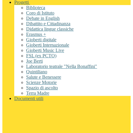
Progetti
Biblioteca
Coro di Istituto
Debate in English
Dibattito e Cittadinanza
Didattica lingue classiche
Erasmus +
Gioberti digitale
Gioberti Internazionale
Gioberti Music Live
FSL (ex PCTO)
Joe Berti
Laboratorio teatrale "Nella Bonaffini"
Quintiliano
Salute e Benessere
Scienze Motorie
Spazio di ascolto
Terra Madre
Documenti utili