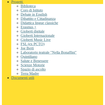
Progetti
Biblioteca
Coro di Istituto
Debate in English
Dibattito e Cittadinanza
Didattica lingue classiche
Erasmus +
Gioberti digitale
Gioberti Internazionale
Gioberti Music Live
FSL (ex PCTO)
Joe Berti
Laboratorio teatrale "Nella Bonaffini"
Quintiliano
Salute e Benessere
Scienze Motorie
Spazio di ascolto
Terra Madre
Documenti utili