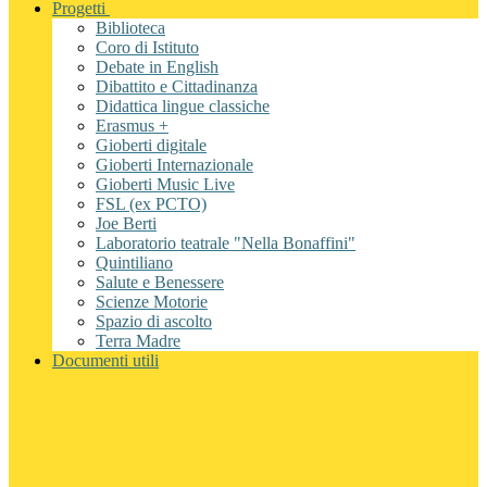
Progetti
Biblioteca
Coro di Istituto
Debate in English
Dibattito e Cittadinanza
Didattica lingue classiche
Erasmus +
Gioberti digitale
Gioberti Internazionale
Gioberti Music Live
FSL (ex PCTO)
Joe Berti
Laboratorio teatrale "Nella Bonaffini"
Quintiliano
Salute e Benessere
Scienze Motorie
Spazio di ascolto
Terra Madre
Documenti utili