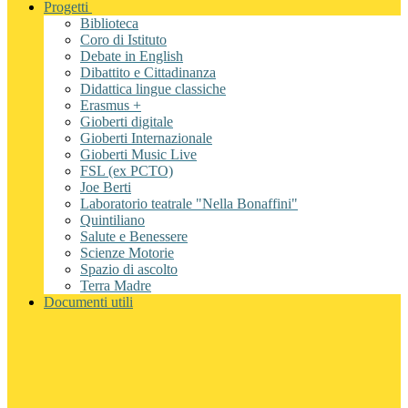
Progetti
Biblioteca
Coro di Istituto
Debate in English
Dibattito e Cittadinanza
Didattica lingue classiche
Erasmus +
Gioberti digitale
Gioberti Internazionale
Gioberti Music Live
FSL (ex PCTO)
Joe Berti
Laboratorio teatrale "Nella Bonaffini"
Quintiliano
Salute e Benessere
Scienze Motorie
Spazio di ascolto
Terra Madre
Documenti utili