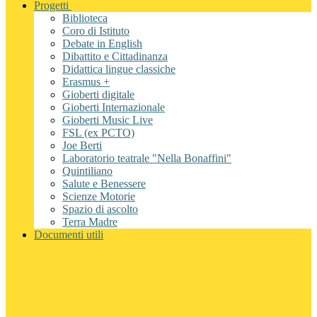
Progetti
Biblioteca
Coro di Istituto
Debate in English
Dibattito e Cittadinanza
Didattica lingue classiche
Erasmus +
Gioberti digitale
Gioberti Internazionale
Gioberti Music Live
FSL (ex PCTO)
Joe Berti
Laboratorio teatrale "Nella Bonaffini"
Quintiliano
Salute e Benessere
Scienze Motorie
Spazio di ascolto
Terra Madre
Documenti utili