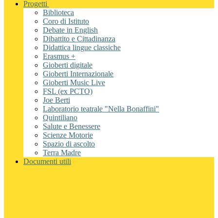
Progetti
Biblioteca
Coro di Istituto
Debate in English
Dibattito e Cittadinanza
Didattica lingue classiche
Erasmus +
Gioberti digitale
Gioberti Internazionale
Gioberti Music Live
FSL (ex PCTO)
Joe Berti
Laboratorio teatrale "Nella Bonaffini"
Quintiliano
Salute e Benessere
Scienze Motorie
Spazio di ascolto
Terra Madre
Documenti utili