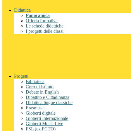
Didattica
Panoramica
Offerta formativa
Le schede didattiche
I progetti delle classi
Progetti
Biblioteca
Coro di Istituto
Debate in English
Dibattito e Cittadinanza
Didattica lingue classiche
Erasmus +
Gioberti digitale
Gioberti Internazionale
Gioberti Music Live
FSL (ex PCTO)