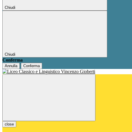
Chiudi
Chiudi
Conferma
Annulla
Conferma
close