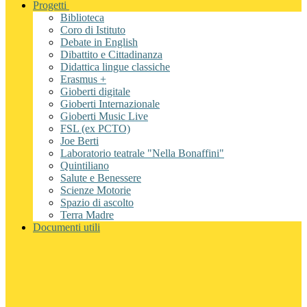
Progetti
Biblioteca
Coro di Istituto
Debate in English
Dibattito e Cittadinanza
Didattica lingue classiche
Erasmus +
Gioberti digitale
Gioberti Internazionale
Gioberti Music Live
FSL (ex PCTO)
Joe Berti
Laboratorio teatrale "Nella Bonaffini"
Quintiliano
Salute e Benessere
Scienze Motorie
Spazio di ascolto
Terra Madre
Documenti utili