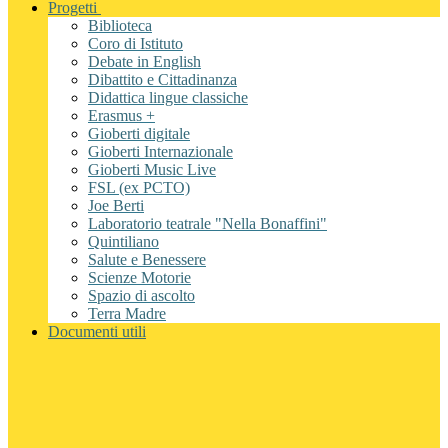
Progetti
Biblioteca
Coro di Istituto
Debate in English
Dibattito e Cittadinanza
Didattica lingue classiche
Erasmus +
Gioberti digitale
Gioberti Internazionale
Gioberti Music Live
FSL (ex PCTO)
Joe Berti
Laboratorio teatrale "Nella Bonaffini"
Quintiliano
Salute e Benessere
Scienze Motorie
Spazio di ascolto
Terra Madre
Documenti utili