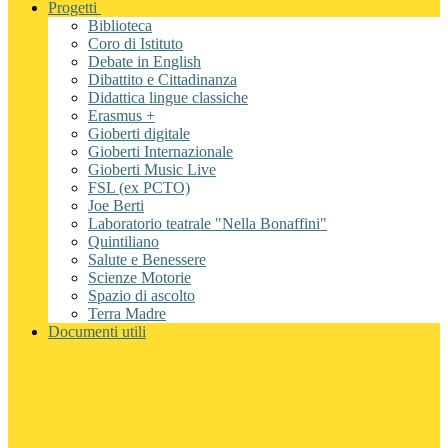
Progetti
Biblioteca
Coro di Istituto
Debate in English
Dibattito e Cittadinanza
Didattica lingue classiche
Erasmus +
Gioberti digitale
Gioberti Internazionale
Gioberti Music Live
FSL (ex PCTO)
Joe Berti
Laboratorio teatrale "Nella Bonaffini"
Quintiliano
Salute e Benessere
Scienze Motorie
Spazio di ascolto
Terra Madre
Documenti utili