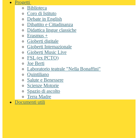
Progetti
Biblioteca
Coro di Istituto
Debate in English
Dibattito e Cittadinanza
Didattica lingue classiche
Erasmus +
Gioberti digitale
Gioberti Internazionale
Gioberti Music Live
FSL (ex PCTO)
Joe Berti
Laboratorio teatrale "Nella Bonaffini"
Quintiliano
Salute e Benessere
Scienze Motorie
Spazio di ascolto
Terra Madre
Documenti utili