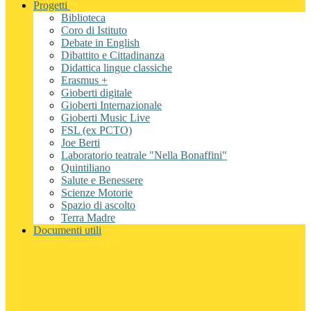
Progetti
Biblioteca
Coro di Istituto
Debate in English
Dibattito e Cittadinanza
Didattica lingue classiche
Erasmus +
Gioberti digitale
Gioberti Internazionale
Gioberti Music Live
FSL (ex PCTO)
Joe Berti
Laboratorio teatrale "Nella Bonaffini"
Quintiliano
Salute e Benessere
Scienze Motorie
Spazio di ascolto
Terra Madre
Documenti utili