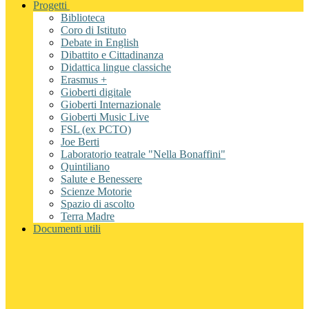
Progetti
Biblioteca
Coro di Istituto
Debate in English
Dibattito e Cittadinanza
Didattica lingue classiche
Erasmus +
Gioberti digitale
Gioberti Internazionale
Gioberti Music Live
FSL (ex PCTO)
Joe Berti
Laboratorio teatrale "Nella Bonaffini"
Quintiliano
Salute e Benessere
Scienze Motorie
Spazio di ascolto
Terra Madre
Documenti utili