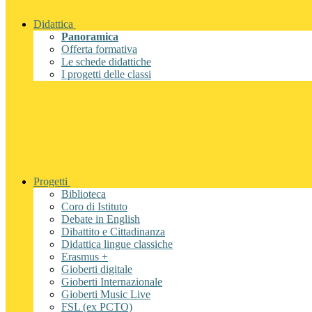
Didattica
Panoramica
Offerta formativa
Le schede didattiche
I progetti delle classi
Progetti
Biblioteca
Coro di Istituto
Debate in English
Dibattito e Cittadinanza
Didattica lingue classiche
Erasmus +
Gioberti digitale
Gioberti Internazionale
Gioberti Music Live
FSL (ex PCTO)