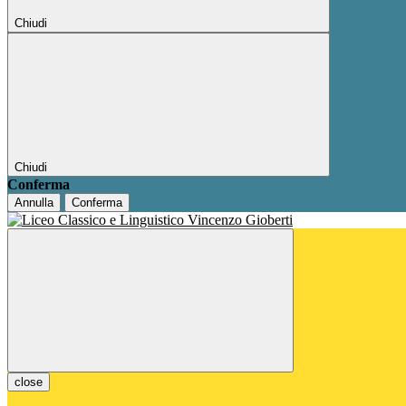
Chiudi
Chiudi
Conferma
Annulla
Conferma
close