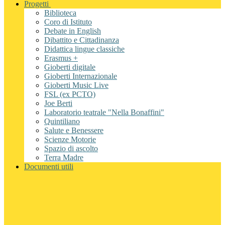
Progetti
Biblioteca
Coro di Istituto
Debate in English
Dibattito e Cittadinanza
Didattica lingue classiche
Erasmus +
Gioberti digitale
Gioberti Internazionale
Gioberti Music Live
FSL (ex PCTO)
Joe Berti
Laboratorio teatrale "Nella Bonaffini"
Quintiliano
Salute e Benessere
Scienze Motorie
Spazio di ascolto
Terra Madre
Documenti utili