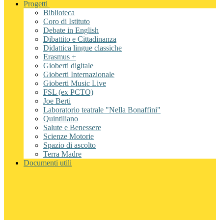
Progetti
Biblioteca
Coro di Istituto
Debate in English
Dibattito e Cittadinanza
Didattica lingue classiche
Erasmus +
Gioberti digitale
Gioberti Internazionale
Gioberti Music Live
FSL (ex PCTO)
Joe Berti
Laboratorio teatrale "Nella Bonaffini"
Quintiliano
Salute e Benessere
Scienze Motorie
Spazio di ascolto
Terra Madre
Documenti utili