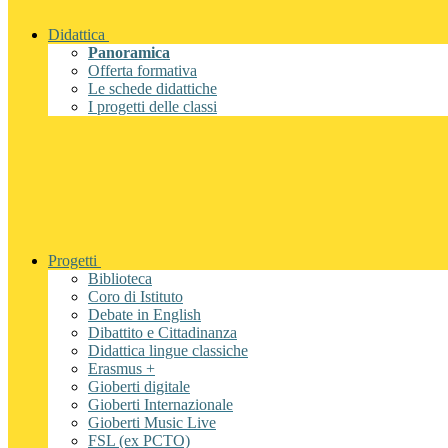
Didattica
Panoramica
Offerta formativa
Le schede didattiche
I progetti delle classi
Progetti
Biblioteca
Coro di Istituto
Debate in English
Dibattito e Cittadinanza
Didattica lingue classiche
Erasmus +
Gioberti digitale
Gioberti Internazionale
Gioberti Music Live
FSL (ex PCTO)