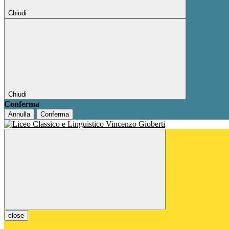
Chiudi
Chiudi
Conferma
Annulla
Conferma
close