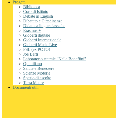
Progetti
Biblioteca
Coro di Istituto
Debate in English
Dibattito e Cittadinanza
Didattica lingue classiche
Erasmus +
Gioberti digitale
Gioberti Internazionale
Gioberti Music Live
FSL (ex PCTO)
Joe Berti
Laboratorio teatrale "Nella Bonaffini"
Quintiliano
Salute e Benessere
Scienze Motorie
Spazio di ascolto
Terra Madre
Documenti utili