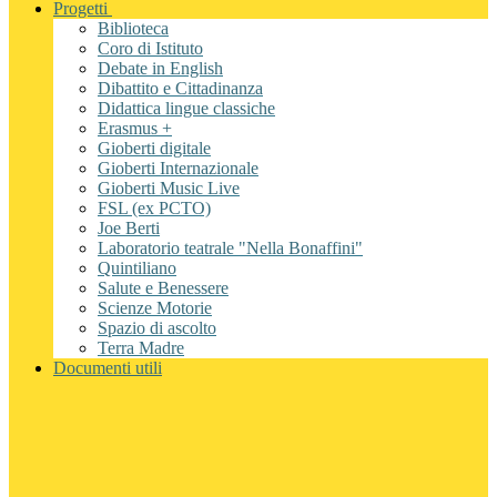
Progetti
Biblioteca
Coro di Istituto
Debate in English
Dibattito e Cittadinanza
Didattica lingue classiche
Erasmus +
Gioberti digitale
Gioberti Internazionale
Gioberti Music Live
FSL (ex PCTO)
Joe Berti
Laboratorio teatrale "Nella Bonaffini"
Quintiliano
Salute e Benessere
Scienze Motorie
Spazio di ascolto
Terra Madre
Documenti utili