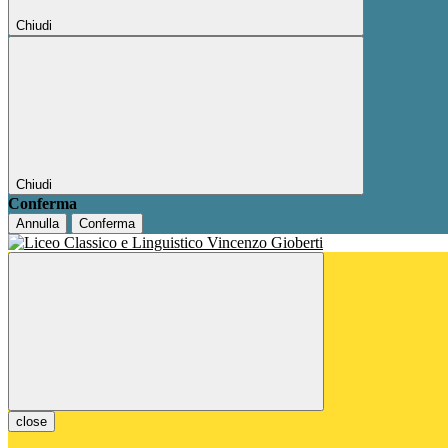
Chiudi
Chiudi
Conferma
Annulla
Conferma
close