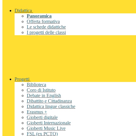
Didattica
Panoramica
Offerta formativa
Le schede didattiche
I progetti delle classi
Progetti
Biblioteca
Coro di Istituto
Debate in English
Dibattito e Cittadinanza
Didattica lingue classiche
Erasmus +
Gioberti digitale
Gioberti Internazionale
Gioberti Music Live
FSL (ex PCTO)